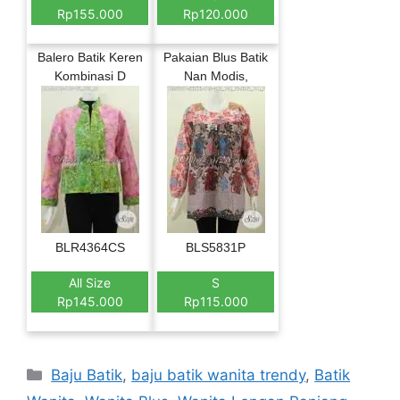
Rp155.000
Rp120.000
Balero Batik Keren
Pakaian Blus Batik
Kombinasi D
Nan Modis,
BLR4364CS
BLS5831P
All Size
S
Rp145.000
Rp115.000
Categories
Baju Batik
,
baju batik wanita trendy
,
Batik