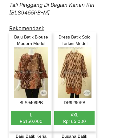
Tali Pinggang Di Bagian Kanan Kiri
[BLS9455PB-M]
Rekomendasi:
Baju Batik Blouse
Dress Batik Solo
Modern Model
Terkini Model
BLS9409PB
DR9290PB
L
XXL
Rp150.000
Rp165.000
Baju Batik Kerja
Busana Batik