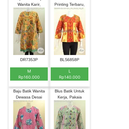
Wanita Karir,
Printing Terbaru,
DR7353P
BLS6858P
M
L
Rp160.000
Rp140.000
Baju Batik Wanita
Blus Batik Untuk
Dewasa Desai
Kerja, Pakaia