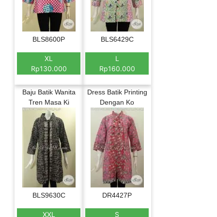
BLS8600P
BLS6429C
XL
L
Rp130.000
Rp160.000
Baju Batik Wanita
Dress Batik Printing
Tren Masa Ki
Dengan Ko
BLS9630C
DR4427P
XXL
S