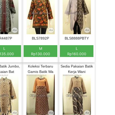
R4487P
BLS7892P
BLS8888PBTY
L
M
L
135.000
Rp130.000
Rp160.000
Batik Jumbo,
Koleksi Terbaru
Sedia Pakaian Batik
aian Bat
Gamis Batik Wa
Kerja Wani