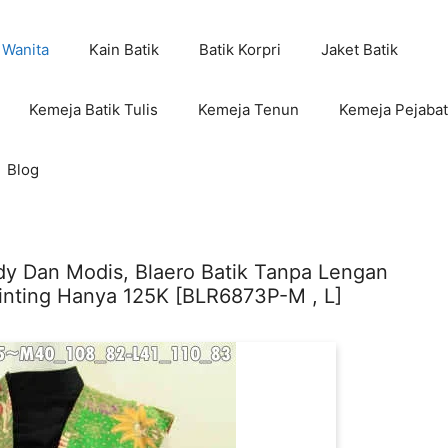
 Wanita
Kain Batik
Batik Korpri
Jaket Batik
Kemeja Batik Tulis
Kemeja Tenun
Kemeja Pejabat
Blog
dy Dan Modis, Blaero Batik Tanpa Lengan
rinting Hanya 125K [BLR6873P-M , L]