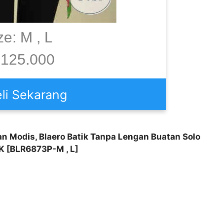
ze: M , L
125.000
li Sekarang
n Modis, Blaero Batik Tanpa Lengan Buatan Solo
5K [BLR6873P-M , L]