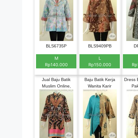
BLS6735P
BLS9409PB
D
M
L
Rp140.000
Rp150.000
Rp
Jual Baju Batik
Baju Batik Kerja
Dress 
Muslim Online,
Wanita Karir
Pak