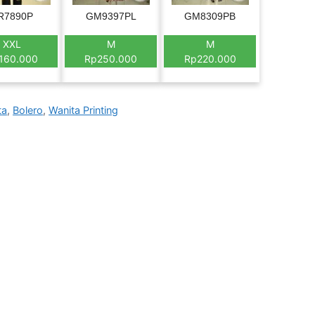
R7890P
GM9397PL
GM8309PB
XXL
M
M
160.000
Rp250.000
Rp220.000
ta
,
Bolero
,
Wanita Printing