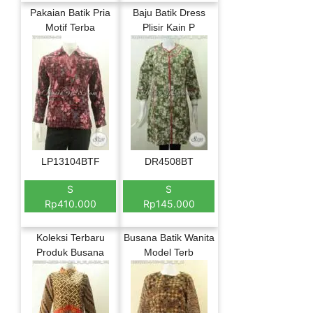
Pakaian Batik Pria
Baju Batik Dress
Motif Terba
Plisir Kain P
LP13104BTF
DR4508BT
S
S
Rp410.000
Rp145.000
Koleksi Terbaru
Busana Batik Wanita
Produk Busana
Model Terb