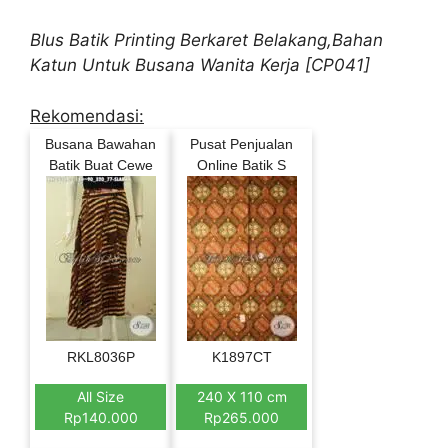
Blus Batik Printing Berkaret Belakang,Bahan
Katun Untuk Busana Wanita Kerja [CP041]
Rekomendasi:
Busana Bawahan
Pusat Penjualan
Batik Buat Cewe
Online Batik S
RKL8036P
K1897CT
All Size
240 X 110 cm
Rp140.000
Rp265.000