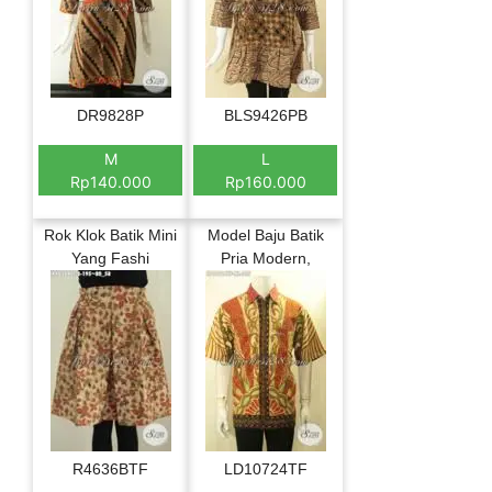
DR9828P
BLS9426PB
M
L
Rp140.000
Rp160.000
Rok Klok Batik Mini
Model Baju Batik
Yang Fashi
Pria Modern,
R4636BTF
LD10724TF