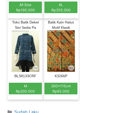
All Size
XL
Rp195.000
Rp355.000
Toko Batik Deket
Batik Kain Halus
Sini Sedia Pa
Motif Klasik
BLS8133CRF
K3266P
M
200x115cm
Rp200.000
Rp65.000
Categories
Sudah Laku