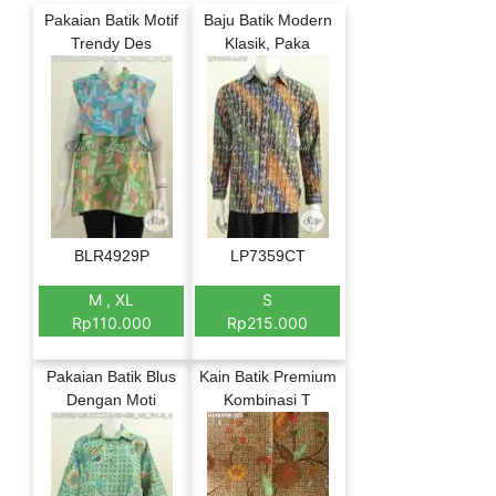
Pakaian Batik Motif
Baju Batik Modern
Trendy Des
Klasik, Paka
BLR4929P
LP7359CT
M , XL
S
Rp110.000
Rp215.000
Pakaian Batik Blus
Kain Batik Premium
Dengan Moti
Kombinasi T