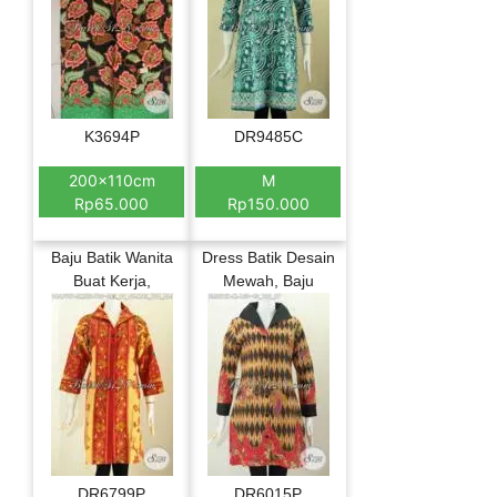
K3694P
DR9485C
200x110cm
M
Rp65.000
Rp150.000
Baju Batik Wanita
Dress Batik Desain
Buat Kerja,
Mewah, Baju
DR6799P
DR6015P