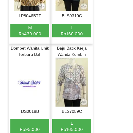
LP8046BTF
BLS9310C
M
L
Rp430.000
Rp160.000
Dompet Wanita Unik
Baju Batik Kerja
Terbaru Bah
Wanita Kombin
DS0018B
BLS7059C
L
Rp95.000
Rp165.000