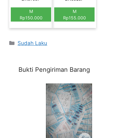
M
M
Rp150.000
Rp155.000
Categories
Sudah Laku
Bukti Pengiriman Barang