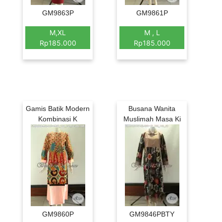
GM9863P
GM9861P
M,XL
M , L
Rp185.000
Rp185.000
Gamis Batik Modern
Busana Wanita
Kombinasi K
Muslimah Masa Ki
GM9860P
GM9846PBTY