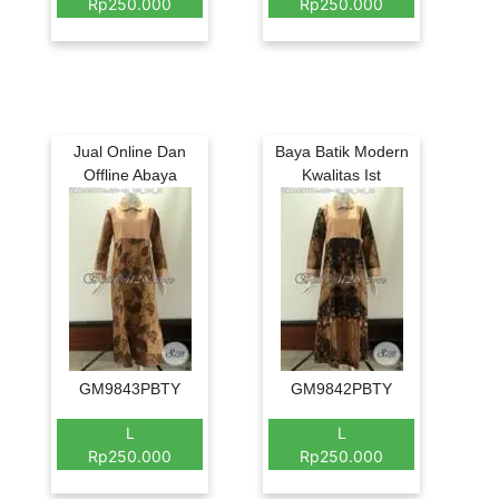
Rp250.000
Rp250.000
Jual Online Dan
Baya Batik Modern
Offline Abaya
Kwalitas Ist
GM9843PBTY
GM9842PBTY
L
L
Rp250.000
Rp250.000