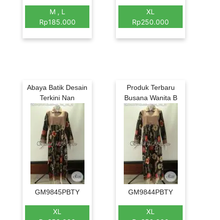
M , L
XL
Rp185.000
Rp250.000
Abaya Batik Desain
Produk Terbaru
Terkini Nan
Busana Wanita B
GM9845PBTY
GM9844PBTY
XL
XL