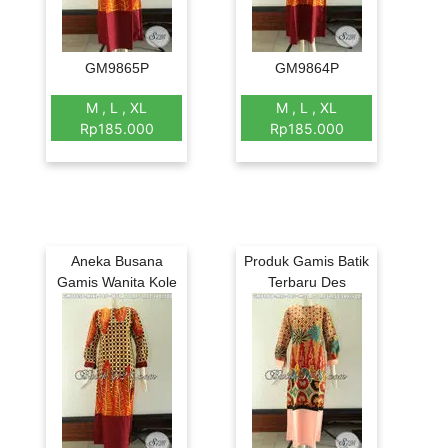
GM9865P
GM9864P
M , L , XL
M , L , XL
Rp185.000
Rp185.000
Aneka Busana
Produk Gamis Batik
Gamis Wanita Kole
Terbaru Des