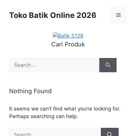
Skip
to
Toko Batik Online 2026
Menu
content
Cari Produk
Search
for:
Nothing Found
It seems we can’t find what you’re looking for.
Perhaps searching can help.
Search