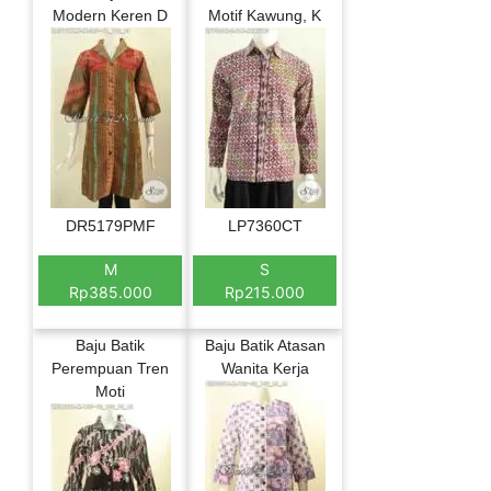
Modern Keren D
Motif Kawung, K
DR5179PMF
LP7360CT
M
S
Rp385.000
Rp215.000
Baju Batik
Baju Batik Atasan
Perempuan Tren
Wanita Kerja
Moti