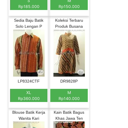
S
M
Rp185.000
Rp150.000
Sedia Baju Batik
Koleksi Terbaru
Solo Lengan P
Produk Busana
LP8324CTF
DR9828P
XL
M
Rp360.000
Rp140.000
Blouse Batik Kerja
Kain Batik Bagus
Wanita Kari
Khas Jawa Ten