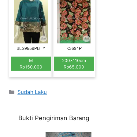
BLS9559PBTY
K3694P
M
200x110cm
Rp150.000
Rp65.000
Categories
Sudah Laku
Bukti Pengiriman Barang