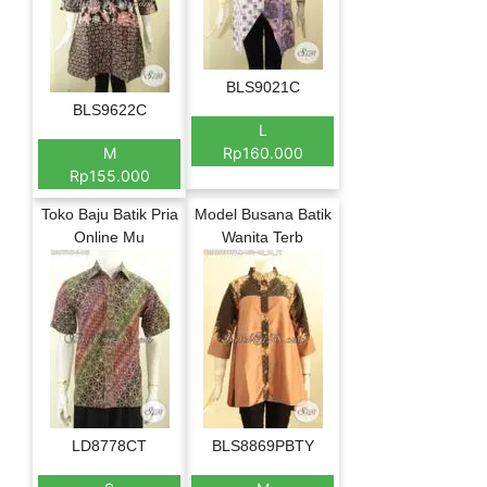
BLS9021C
BLS9622C
L
M
Rp160.000
Rp155.000
Toko Baju Batik Pria
Model Busana Batik
Online Mu
Wanita Terb
LD8778CT
BLS8869PBTY