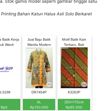
a. Stok gamis model seperti gambar tinggal satu.
Printing Bahan Katun Halus Asli Solo Berkaret
 Batik Kerja
Jual Baju Batik
Motif Batik Kain
uk Wanit
Wanita Modern
Terbaru, Bati
LS198
DR7454P
K3263P
XL
200x115cm
Rp0
Rp150.000
Rp65.000