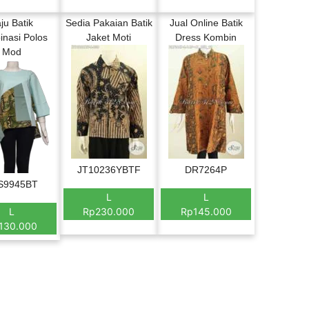
ju Batik
Sedia Pakaian Batik
Jual Online Batik
nasi Polos
Jaket Moti
Dress Kombin
Mod
JT10236YBTF
DR7264P
S9945BT
L
L
L
Rp230.000
Rp145.000
130.000