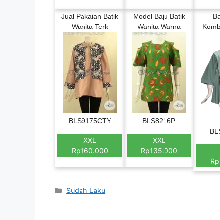
Jual Pakaian Batik
Model Baju Batik
Ba
Wanita Terk
Wanita Warna
Kombi
BLS9175CTY
BLS8216P
BL
XXL
XXL
Rp160.000
Rp135.000
Rp
Categories
Sudah Laku