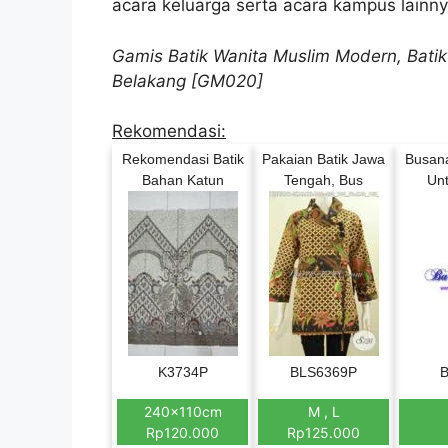
acara keluarga serta acara kampus lainny
Gamis Batik Wanita Muslim Modern, Batik 
Belakang [GM020]
Rekomendasi:
Rekomendasi Batik
Pakaian Batik Jawa
Busana
Bahan Katun
Tengah, Bus
Unt
K3734P
BLS6369P
B
240x110cm
M , L
Rp120.000
Rp125.000