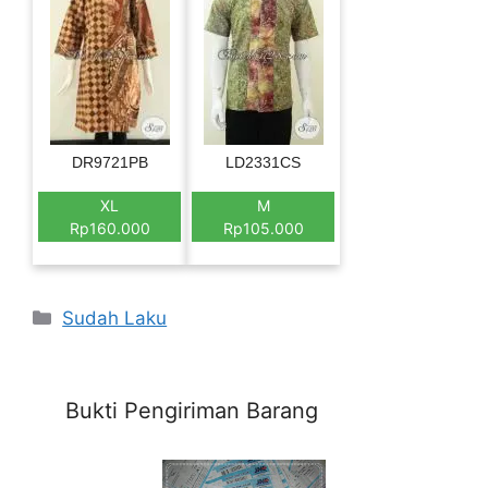
DR9721PB
LD2331CS
XL
M
Rp160.000
Rp105.000
Categories
Sudah Laku
Bukti Pengiriman Barang