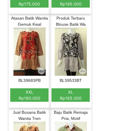
Rp175.000
Rp195.000
Atasan Batik Wanita
Produk Terbaru
Gemuk Kwal
Blouse Batik Wa
BLS9683PB
BLS9533BT
XXL
XL
Rp160.000
Rp165.000
Jual Busana Batik
Baju Batik Remaja
Wanita Tren
Pria, Motif