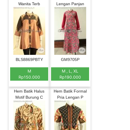
Wanita Terb
Lengan Panjan
BLS8869PBTY
GM9705P
M
M , L, XL
Rp150.000
Rp190.000
Hem Batik Halus
Hem Batik Formal
Motif Burung C
Pria Lengan P