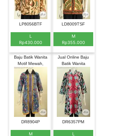
LP8056BTF
LD8009TSF
L
M
Rp430.000
Rp355.000
Baju Batik Wanita
Jual Online Baju
Motif Mewah,
Batik Wanita
DR8904P
DR6357PM
M
L