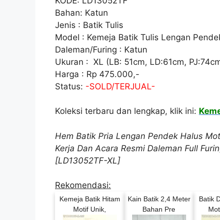
KODE: LD13052TF
Bahan: Katun
Jenis : Batik Tulis
Model : Kemeja Batik Tulis Lengan Pende
Daleman/Furing : Katun
Ukuran : XL (LB: 51cm, LD:61cm, PJ:74c
Harga : Rp 475.000,-
Status:
-SOLD/TERJUAL-
Koleksi terbaru dan lengkap, klik ini:
Kemej
Hem Batik Pria Lengan Pendek Halus Moti
Kerja Dan Acara Resmi Daleman Full Fur
[LD13052TF-XL]
Rekomendasi:
Kemeja Batik Hitam
Kain Batik 2,4 Meter
Batik 
Motif Unik,
Bahan Pre
Mot