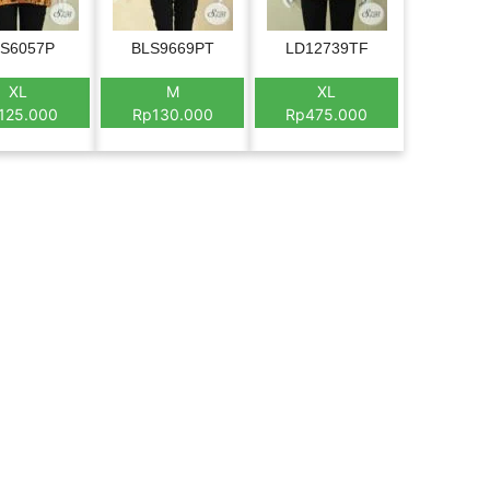
S6057P
BLS9669PT
LD12739TF
XL
M
XL
125.000
Rp130.000
Rp475.000