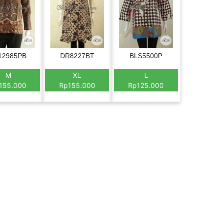
12985PB
DR8227BT
BLS5500P
M
XL
L
155.000
Rp155.000
Rp125.000