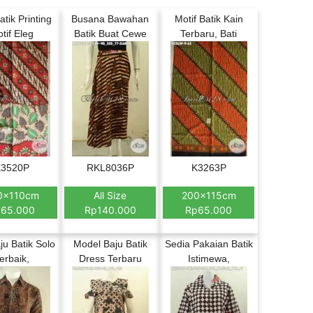
atik Printing
Busana Bawahan
Motif Batik Kain
tif Eleg
Batik Buat Cewe
Terbaru, Bati
3520P
RKL8036P
K3263P
0x110cm
All Size
200x115cm
65.000
Rp140.000
Rp65.000
ju Batik Solo
Model Baju Batik
Sedia Pakaian Batik
erbaik,
Dress Terbaru
Istimewa,