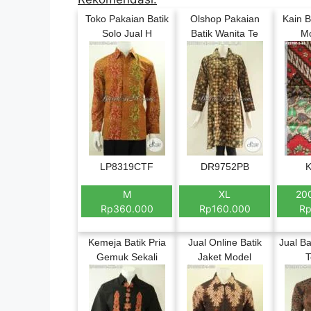
Toko Pakaian Batik
Olshop Pakaian
Kain B
Solo Jual H
Batik Wanita Te
Mo
LP8319CTF
DR9752PB
K
M
XL
20
Rp360.000
Rp160.000
Rp
Kemeja Batik Pria
Jual Online Batik
Jual Ba
Gemuk Sekali
Jaket Model
T