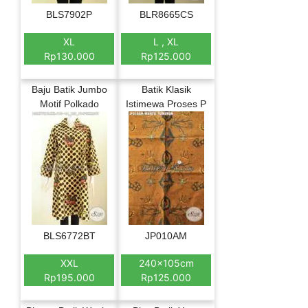
BLS7902P
BLR8665CS
XL
L , XL
Rp130.000
Rp125.000
Baju Batik Jumbo
Batik Klasik
Motif Polkado
Istimewa Proses P
BLS6772BT
JP010AM
XXL
240x105cm
Rp195.000
Rp125.000