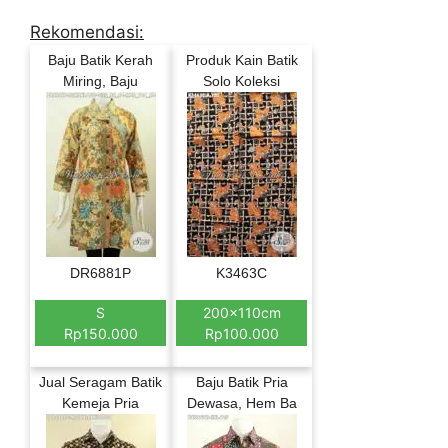
Rekomendasi:
Baju Batik Kerah
Produk Kain Batik
Miring, Baju
Solo Koleksi
DR6881P
K3463C
S
200x110cm
Rp150.000
Rp100.000
Jual Seragam Batik
Baju Batik Pria
Kemeja Pria
Dewasa, Hem Ba