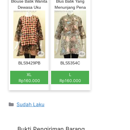
Blouse Batik Wanita
Blus Batik Yang
Dewasa Uku
Menunjang Pena
BLS9429PB
BLS5354C
XL
L
Rp160.000
Rp160.000
Categories
Sudah Laku
Bukti Pengiriman Barang