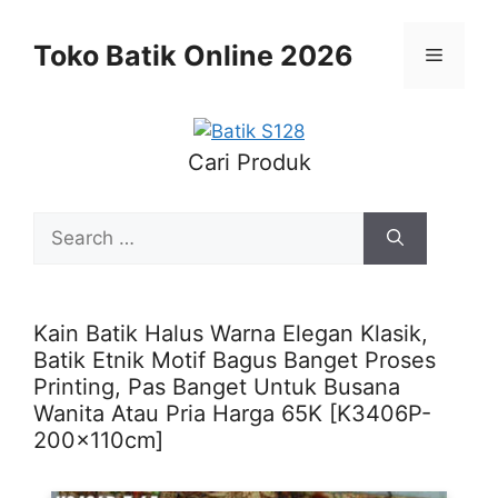
Skip
to
Toko Batik Online 2026
Menu
content
Cari Produk
Search
for:
Kain Batik Halus Warna Elegan Klasik,
Batik Etnik Motif Bagus Banget Proses
Printing, Pas Banget Untuk Busana
Wanita Atau Pria Harga 65K [K3406P-
200x110cm]