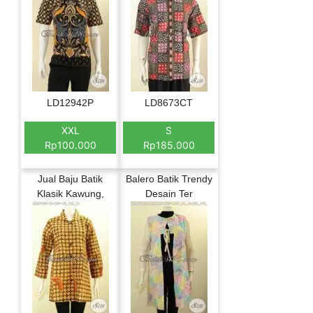
LD12942P
LD8673CT
XXL
S
Rp100.000
Rp185.000
Jual Baju Batik
Balero Batik Trendy
Klasik Kawung,
Desain Ter