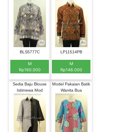
BLS5777C
LP11514PB
M
M
Rp160.000
Rp148.000
Sedia Baju Blouse
Model Pakaian Batik
Istimewa Mod
Wanita Bua