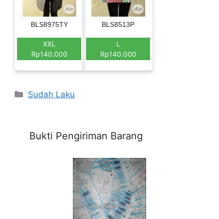
BLS8975TY
BLS8513P
XXL
L
Rp140.000
Rp140.000
Categories
Sudah Laku
Bukti Pengiriman Barang