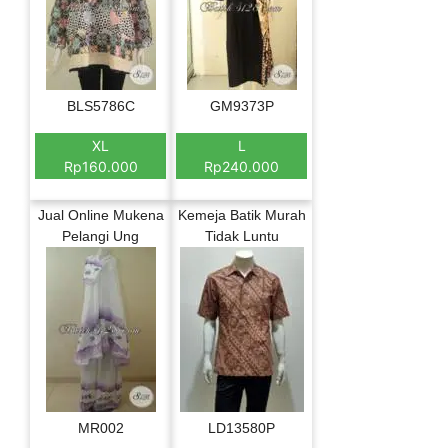
BLS5786C
GM9373P
XL
L
Rp160.000
Rp240.000
Jual Online Mukena
Kemeja Batik Murah
Pelangi Ung
Tidak Luntu
MR002
LD13580P