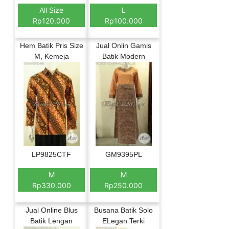
All Size
L
Rp120.000
Rp100.000
Hem Batik Pris Size
Jual Onlin Gamis
M, Kemeja
Batik Modern
LP9825CTF
GM9395PL
M
M
Rp330.000
Rp250.000
Jual Online Blus
Busana Batik Solo
Batik Lengan
ELegan Terki