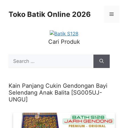
Skip
to
Toko Batik Online 2026
Menu
content
Cari Produk
Search
for:
Kain Panjang Cukin Gendongan Bayi
Selendang Anak Balita [SG005UJ-
UNGU]