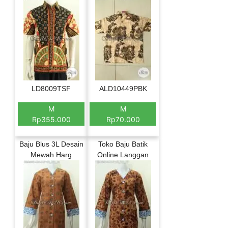
LD8009TSF
ALD10449PBK
M
M
Rp355.000
Rp70.000
Baju Blus 3L Desain
Toko Baju Batik
Mewah Harg
Online Langgan