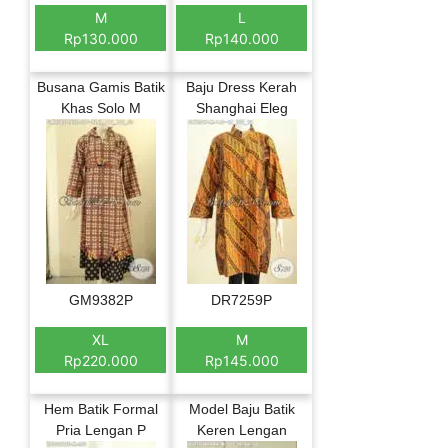
M
L
Rp130.000
Rp140.000
Busana Gamis Batik
Baju Dress Kerah
Khas Solo M
Shanghai Eleg
GM9382P
DR7259P
XL
M
Rp220.000
Rp145.000
Hem Batik Formal
Model Baju Batik
Pria Lengan P
Keren Lengan