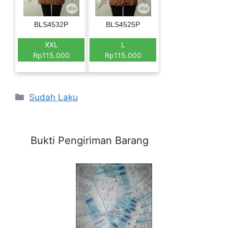
BLS4532P
BLS4525P
XXL
L
Rp115.000
Rp115.000
Categories
Sudah Laku
Bukti Pengiriman Barang