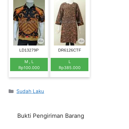
LD13279P
DR6126CTF
M , L
L
Rp100.000
Rp385.000
Categories
Sudah Laku
Bukti Pengiriman Barang