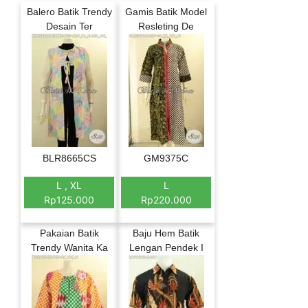
Balero Batik Trendy
Gamis Batik Model
Desain Ter
Resleting De
BLR8665CS
GM9375C
L , XL
L
Rp125.000
Rp220.000
Pakaian Batik
Baju Hem Batik
Trendy Wanita Ka
Lengan Pendek I