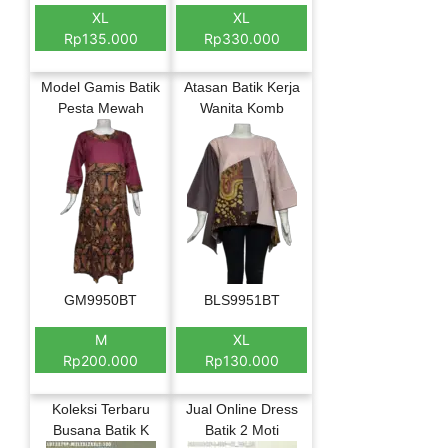
XL
XL
Rp135.000
Rp330.000
Model Gamis Batik
Atasan Batik Kerja
Pesta Mewah
Wanita Komb
GM9950BT
BLS9951BT
M
XL
Rp200.000
Rp130.000
Koleksi Terbaru
Jual Online Dress
Busana Batik K
Batik 2 Moti