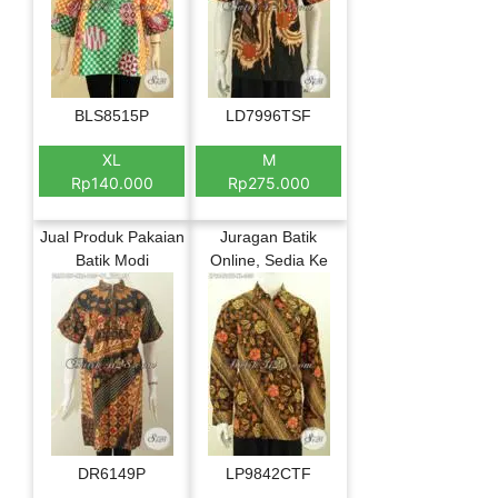
BLS8515P
LD7996TSF
XL
M
Rp140.000
Rp275.000
Jual Produk Pakaian
Juragan Batik
Batik Modi
Online, Sedia Ke
DR6149P
LP9842CTF