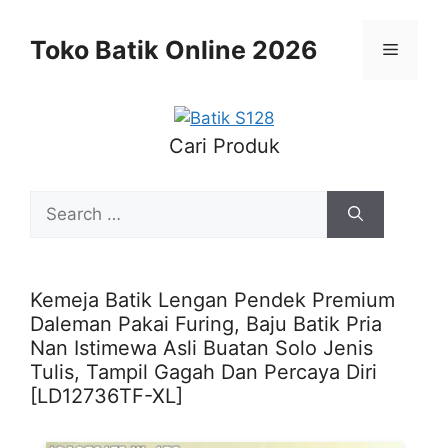
Skip
to
Toko Batik Online 2026
Menu
content
Cari Produk
Search
for:
Kemeja Batik Lengan Pendek Premium
Daleman Pakai Furing, Baju Batik Pria
Nan Istimewa Asli Buatan Solo Jenis
Tulis, Tampil Gagah Dan Percaya Diri
[LD12736TF-XL]