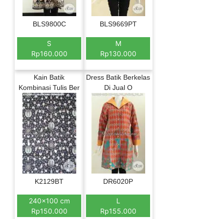
BLS9800C
BLS9669PT
S
M
Rp160.000
Rp130.000
Kain Batik
Dress Batik Berkelas
Kombinasi Tulis Ber
Di Jual O
K2129BT
DR6020P
240×100 cm
L
Rp150.000
Rp155.000