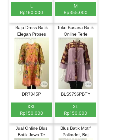
L
M
Rp160.000
Rp355.000
Baju Dress Batik
Toko Busana Batik
Elegan Proses
Online Terle
DR7945P
BLS9796PBTY
XXL
XL
Rp150.000
Rp150.000
Jual Online Blus
Blus Batik Motif
Batik Jawa Te
Polkadot, Baj