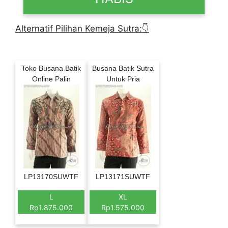
Alternatif Pilihan Kemeja Sutra:👇
Toko Busana Batik
Busana Batik Sutra
Online Palin
Untuk Pria
LP13170SUWTF
LP13171SUWTF
L
XL
Rp1.875.000
Rp1.575.000