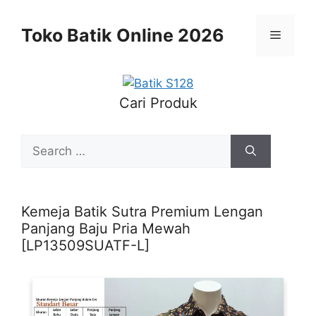
Skip
to
Toko Batik Online 2026
Menu
content
Cari Produk
Search
for:
Kemeja Batik Sutra Premium Lengan
Panjang Baju Pria Mewah
[LP13509SUATF-L]