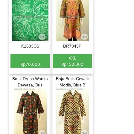
K1633CS
DR7945P
XXL
Rp70.000
Rp150.000
Batik Dress Wanita
Baju Batik Cewek
Dewasa, Bus
Modis, Blus B