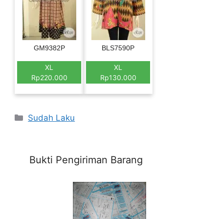
GM9382P
BLS7590P
XL
XL
Rp220.000
Rp130.000
Categories
Sudah Laku
Bukti Pengiriman Barang