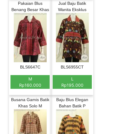
Pakaian Blus
Jual Baju Batik
Benang Besar Khas
Wanita Eksklus
BLS6647C
BLS6955CT
M
L
Rp160.000
Rp195.000
Busana Gamis Batik
Baju Blus Elegan
Khas Solo M
Bahan Batik P