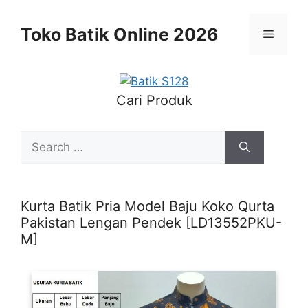
Skip
to
Toko Batik Online 2026
Menu
content
Cari Produk
Search
for:
Kurta Batik Pria Model Baju Koko Qurta
Pakistan Lengan Pendek [LD13552PKU-
M]