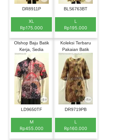
DR8911P
BLS6763BT
XL
L
Rp175.000
Rp195.000
Olshop Baju Batik
Koleksi Terbaru
Kerja, Sedia
Pakaian Batik
LD9650TF
DR9719PB
M
L
Rp455.000
Rp160.000