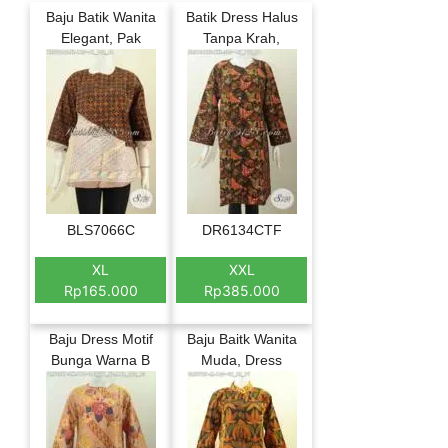
Baju Batik Wanita
Batik Dress Halus
Elegant, Pak
Tanpa Krah,
BLS7066C
DR6134CTF
XL
XXL
Rp165.000
Rp385.000
Baju Dress Motif
Baju Baitk Wanita
Bunga Warna B
Muda, Dress