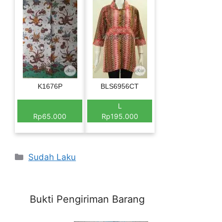
K1676P
BLS6956CT
L
Rp65.000
Rp195.000
Categories
Sudah Laku
Bukti Pengiriman Barang