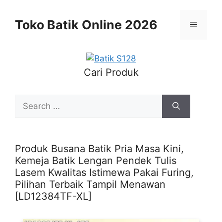
Skip
to
Toko Batik Online 2026
Menu
content
Cari Produk
Search
for:
Produk Busana Batik Pria Masa Kini,
Kemeja Batik Lengan Pendek Tulis
Lasem Kwalitas Istimewa Pakai Furing,
Pilihan Terbaik Tampil Menawan
[LD12384TF-XL]