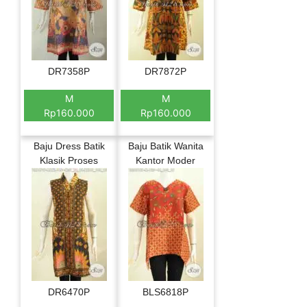
DR7358P
DR7872P
M
M
Rp160.000
Rp160.000
Baju Dress Batik
Baju Batik Wanita
Klasik Proses
Kantor Moder
DR6470P
BLS6818P