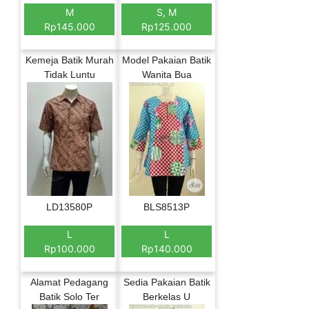
M
S, M
Rp145.000
Rp125.000
Kemeja Batik Murah
Model Pakaian Batik
Tidak Luntu
Wanita Bua
LD13580P
BLS8513P
L
L
Rp100.000
Rp140.000
Alamat Pedagang
Sedia Pakaian Batik
Batik Solo Ter
Berkelas U