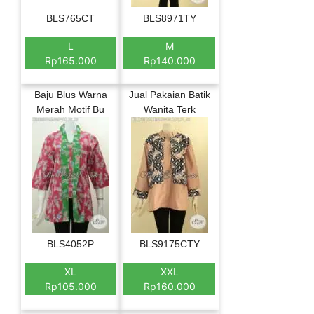
BLS765CT
BLS8971TY
L
M
Rp165.000
Rp140.000
Baju Blus Warna
Jual Pakaian Batik
Merah Motif Bu
Wanita Terk
BLS4052P
BLS9175CTY
XL
XXL
Rp105.000
Rp160.000