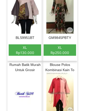
BLS9951BT
GM9845PBTY
XL
XL
Rp130.000
Rp250.000
Rumah Batik Murah
Blouse Polos
Untuk Grosir
Kombinasi Kain To