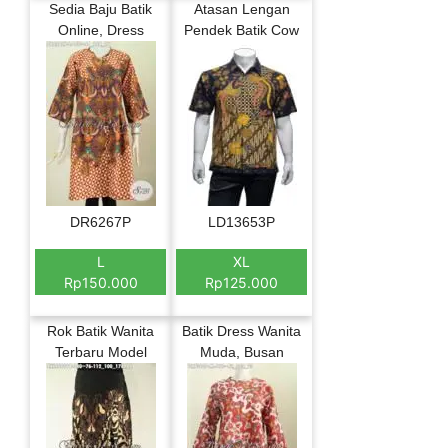
Sedia Baju Batik
Atasan Lengan
Online, Dress
Pendek Batik Cow
DR6267P
LD13653P
L
XL
Rp150.000
Rp125.000
Rok Batik Wanita
Batik Dress Wanita
Terbaru Model
Muda, Busan