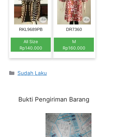
RKL9689PB
DR7360
All Size
M
Rp140.000
Rp160.000
Categories
Sudah Laku
Bukti Pengiriman Barang