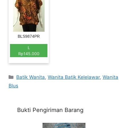
BLS9874PR
L
Rp145.000
Categories
Batik Wanita
,
Wanita Batik Kelelawar
,
Wanita
Blus
Bukti Pengiriman Barang