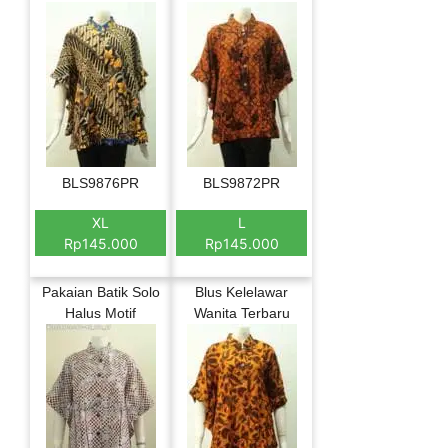
BLS9876PR
BLS9872PR
XL
L
Rp145.000
Rp145.000
Pakaian Batik Solo
Blus Kelelawar
Halus Motif
Wanita Terbaru