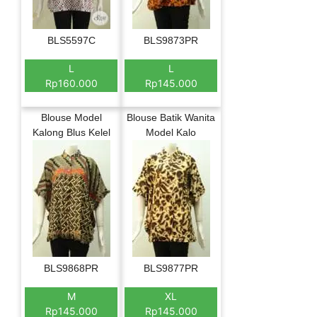
BLS5597C
BLS9873PR
L
L
Rp160.000
Rp145.000
Blouse Model
Blouse Batik Wanita
Kalong Blus Kelel
Model Kalo
BLS9868PR
BLS9877PR
M
XL
Rp145.000
Rp145.000