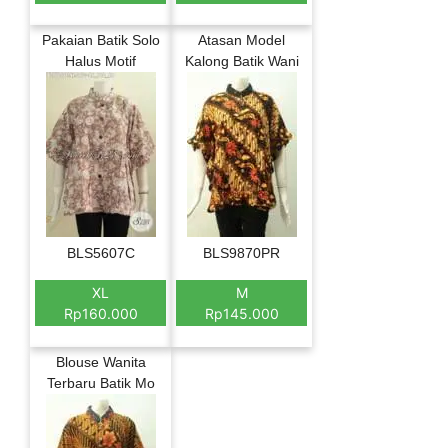
Pakaian Batik Solo
Atasan Model
Halus Motif
Kalong Batik Wani
BLS5607C
BLS9870PR
XL
M
Rp160.000
Rp145.000
Blouse Wanita
Terbaru Batik Mo