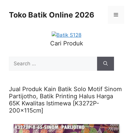
Skip
to
Toko Batik Online 2026
Menu
content
Cari Produk
Search
for:
Jual Produk Kain Batik Solo Motif Sinom
Partijotho, Batik Printing Halus Harga
65K Kwalitas Istimewa [K3272P-
200x115cm]