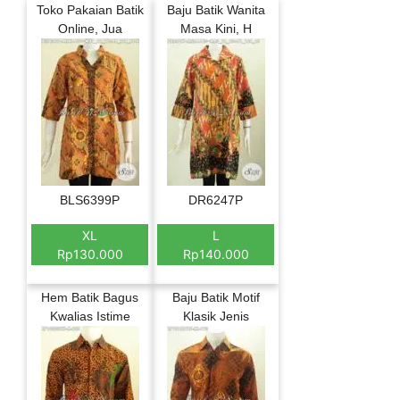
Toko Pakaian Batik
Baju Batik Wanita
Online, Jua
Masa Kini, H
BLS6399P
DR6247P
XL
L
Rp130.000
Rp140.000
Hem Batik Bagus
Baju Batik Motif
Kwalias Istime
Klasik Jenis