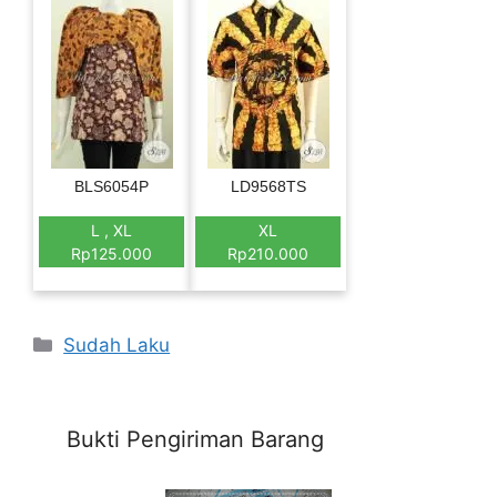
BLS6054P
LD9568TS
L , XL
XL
Rp125.000
Rp210.000
Categories
Sudah Laku
Bukti Pengiriman Barang