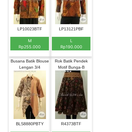
LP10023BTF
LP13121PBF
M
L
Rp255.000
Rp190.000
Busana Batik Blouse
Rok Batik Pendek
Lengan 3/4
Motif Bunga-B
BLS8880PBTY
R4373BTF