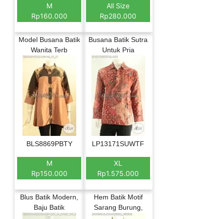
M
All Size
Rp160.000
Rp280.000
Model Busana Batik
Busana Batik Sutra
Wanita Terb
Untuk Pria
BLS8869PBTY
LP13171SUWTF
M
XL
Rp150.000
Rp1.575.000
Blus Batik Modern,
Hem Batik Motif
Baju Batik
Sarang Burung,