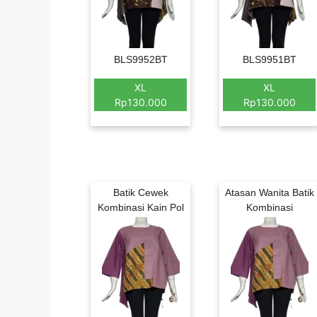
BLS9952BT
BLS9951BT
XL
XL
Rp130.000
Rp130.000
Batik Cewek
Atasan Wanita Batik
Kombinasi Kain Pol
Kombinasi