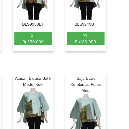
BLS9950BT
BLS9949BT
XL
XL
Rp130.000
Rp130.000
Atasan Blouse Batik
Baju Batik
Model Keki
Kombinasi Polos
Mod