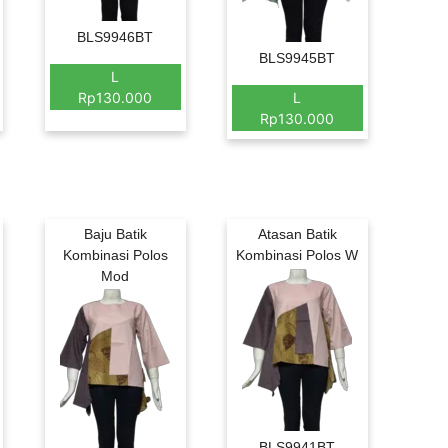
BLS9946BT
BLS9945BT
L
Rp130.000
L
Rp130.000
Baju Batik
Atasan Batik
Kombinasi Polos
Kombinasi Polos W
Mod
BLS9941BT