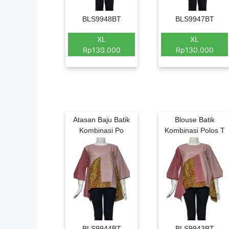
BLS9948BT
BLS9947BT
XL
XL
Rp130.000
Rp130.000
Atasan Baju Batik
Blouse Batik
Kombinasi Po
Kombinasi Polos T
BLS9944BT
BLS9943BT