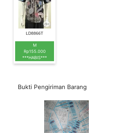
LD8866T
M
Rp155.000
***HABIS***
Bukti Pengiriman Barang