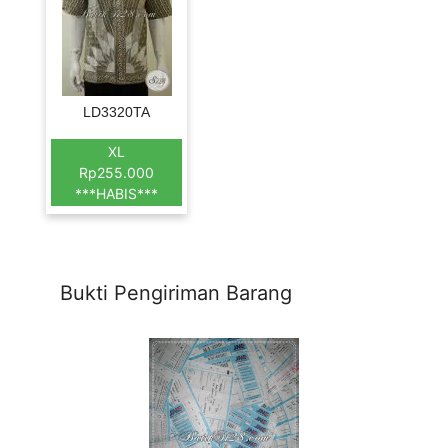
LD3320TA
XL
Rp255.000
***HABIS***
Bukti Pengiriman Barang