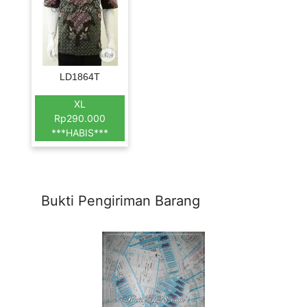
LD1864T
XL
Rp290.000
***HABIS***
Bukti Pengiriman Barang