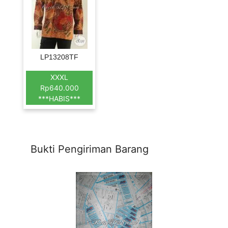
LP13208TF
XXXL
Rp640.000
***HABIS***
Bukti Pengiriman Barang