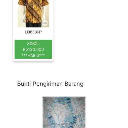
LD8336P
XXXXL
Rp130.000
***HABIS***
Bukti Pengiriman Barang