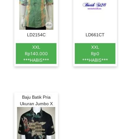
LD2154C
LD661CT
XXL
XXL
Rp140.000
Rp0
***HABIS***
***HABIS***
Baju Batik Pria
Ukuran Jumbo X