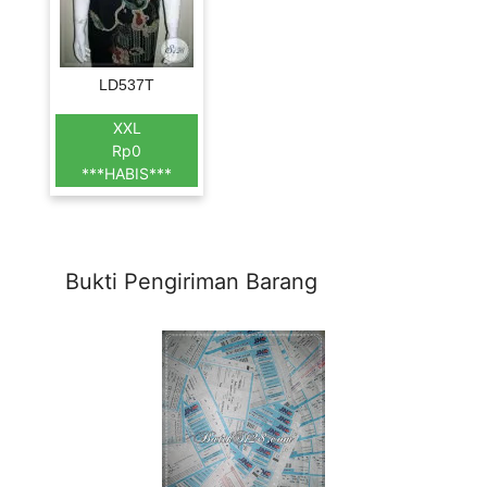
LD537T
XXL
Rp0
***HABIS***
Bukti Pengiriman Barang