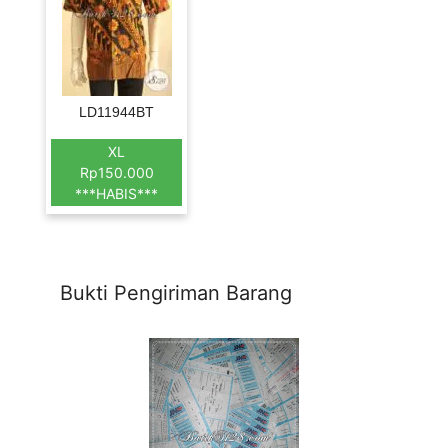
LD11944BT
XL
Rp150.000
***HABIS***
Bukti Pengiriman Barang