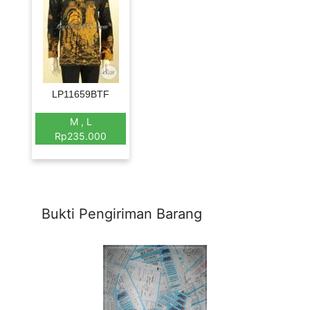
LP11659BTF
M , L
Rp235.000
Bukti Pengiriman Barang