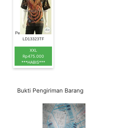
Pe
LD13323TF
XXL
Rp475.000
***HABIS***
Bukti Pengiriman Barang