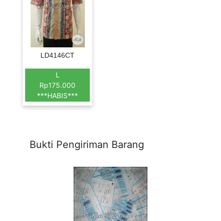
LD4146CT
L
Rp175.000
***HABIS***
Bukti Pengiriman Barang