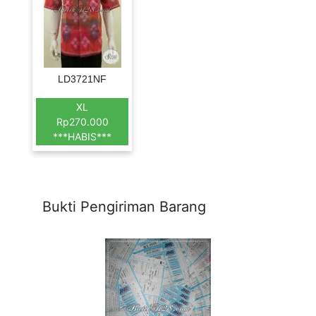
LD3721NF
XL
Rp270.000
***HABIS***
Bukti Pengiriman Barang