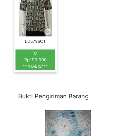
LD5796CT
M
Rp190.000
***HABIS***
Bukti Pengiriman Barang