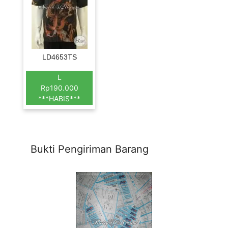
LD4653TS
L
Rp190.000
***HABIS***
Bukti Pengiriman Barang