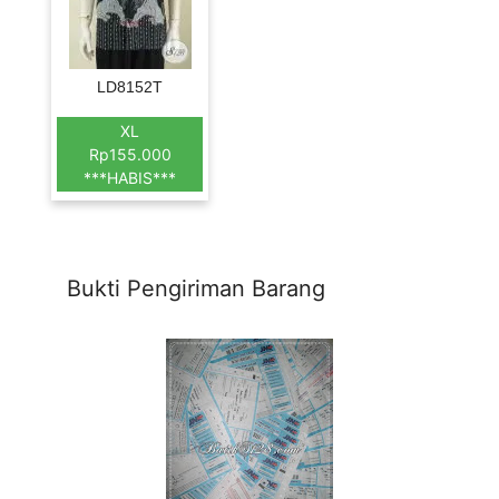
LD8152T
XL
Rp155.000
***HABIS***
Bukti Pengiriman Barang