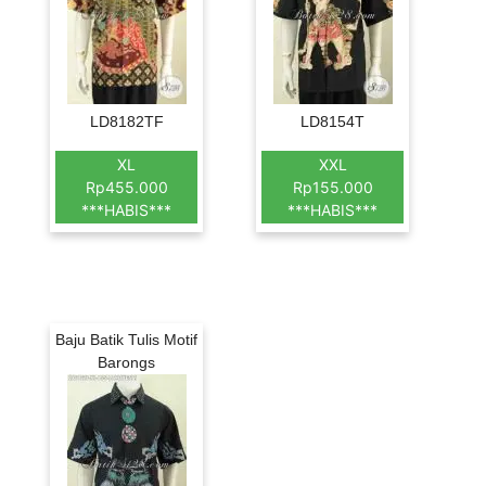
LD8182TF
LD8154T
XL
XXL
Rp455.000
Rp155.000
***HABIS***
***HABIS***
Baju Batik Tulis Motif
Barongs