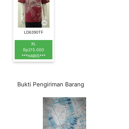
LD6390TF
XL
Rp215.000
***HABIS***
Bukti Pengiriman Barang