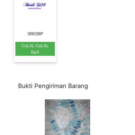
SR038P
CoLXL-CeLXL
Rp0
Bukti Pengiriman Barang