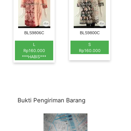
BLS9806C
BLS9800C
L
S
Rp160.000
Rp160.000
***HABIS***
Bukti Pengiriman Barang