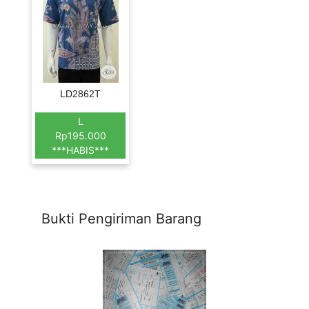
LD2862T
L
Rp195.000
***HABIS***
Bukti Pengiriman Barang