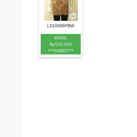
LD10686PBW
XXXXL
Rp150.000
***HABIS***