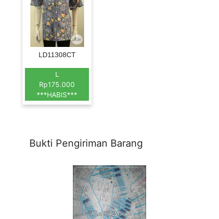
LD11308CT
L
Rp175.000
***HABIS***
Bukti Pengiriman Barang