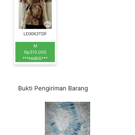
LD3063TDF
M
Rp310.000
***HABIS***
Bukti Pengiriman Barang