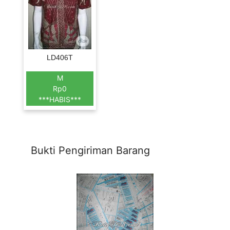
LD406T
M
Rp0
***HABIS***
Bukti Pengiriman Barang