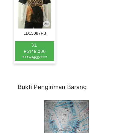
LD13087PB
XL
Rp148.000
***HABIS***
Bukti Pengiriman Barang