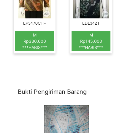
LP3470CTF
LD1342T
M
M
Rp330.000
Rp145.000
***HABIS***
***HABIS***
Bukti Pengiriman Barang