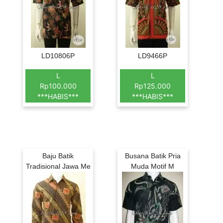
LD10806P
LD9466P
L
L
Rp100.000
Rp125.000
***HABIS***
***HABIS***
Baju Batik
Busana Batik Pria
Tradisional Jawa Me
Muda Motif M