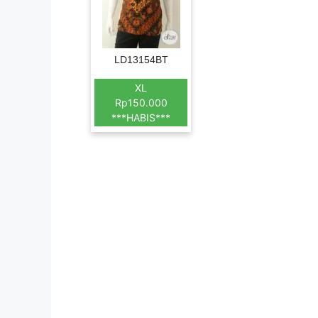
LD13154BT
XL
Rp150.000
***HABIS***