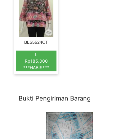
BLS5524CT
L
Rp185.000
***HABIS***
Bukti Pengiriman Barang