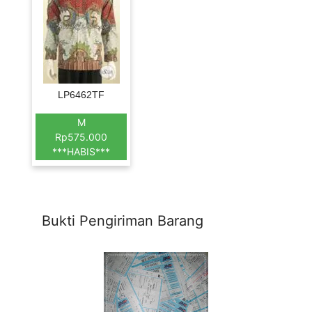
LP6462TF
M
Rp575.000
***HABIS***
Bukti Pengiriman Barang